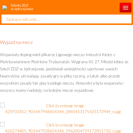
Szkoły ZDZ
w Jędrzejowie
Szukaj...
Start
Aktualności
Wyjazd na mecz
O szkole
Wspaniały doping mieli piłkarze Ligowego meczu Industrii Kielce z
Dla rodzica
Piotrkowianinem Piotrków Trybunalski. Wygrana 41-27. Młodzi kibice ze
Szkół ZDZ w Jędrzejowie, podziwiali umiejętności sportowe swoich
Kontakt
faworytów, utrwalając zasady gry w piłkę ręczną, a także albo przede
wszystkim zasady fair play każdego meczu. Atmosfera była wspaniała i
Dla ucznia
wszyscy mamy nadzieję, na kolejne mecze wyjazdowe.
Do pobrania
Centrum Aktywności Międzypokoleniowej
Rekrutacja 2026/2027
Projekty i inicjatywy edukacyjne