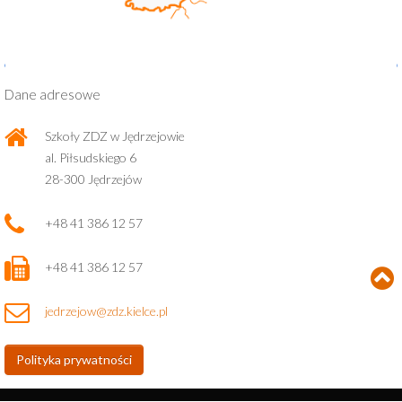
Dane adresowe
Szkoły ZDZ w Jędrzejowie
al. Piłsudskiego 6
28-300 Jędrzejów
+48 41 386 12 57
+48 41 386 12 57
jedrzejow@zdz.kielce.pl
Polityka prywatności